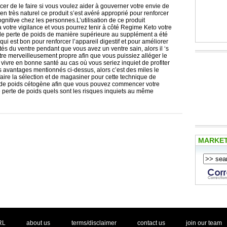
orcer de le faire si vous voulez aider à gouverner votre envie de
 en très naturel ce produit s’est avéré approprié pour renforcer
ognitive chez les personnes.L’utilisation de ce produit
 votre vigilance et vous pourrez tenir à côté Regime Keto votre
de perte de poids de manière supérieure au supplément a été
qui est bon pour renforcer l’appareil digestif et pour améliorer
tés du ventre pendant que vous avez un ventre sain, alors il ‘s
tre merveilleusement propre afin que vous puissiez alléger le
 vivre en bonne santé au cas où vous seriez inquiet de profiter
s avantages mentionnés ci-dessus, alors c’est des miles le
aire la sélection et de magasiner pour cette technique de
 de poids cétogène afin que vous pouvez commencer votre
 perte de poids quels sont les risques inquiets au même
MARKE
. .
|
. .
. .
|
. .
. .
|
. .
. .
|
. .
.
RL
about us
terms/disclaimer
contact us
join our team