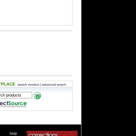
TPLACE
search vendors
|
advanced search
 .
|
. .
help