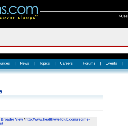
>Use
ources
|
News
|
Topics
|
Careers
|
Forums
|
Events
|
5
 Broader View
/
http://www.healthywellclub.com/regime-
s/