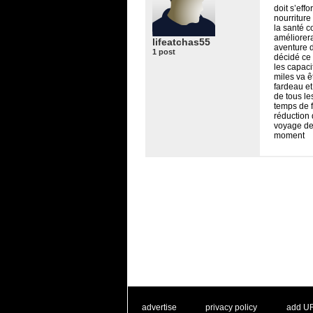
doit s’eff
nourriture
la santé c
améliorera
lifeatchas55
aventure 
1 post
décidé ce 
les capaci
miles va ê
fardeau et
de tous le
temps de f
réduction
voyage de
moment
. .
|
. .
. .
|
. .
advertise
privacy policy
add U