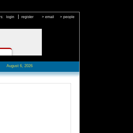
|
rs:
login
register
>
email
>
people
August 6, 2026