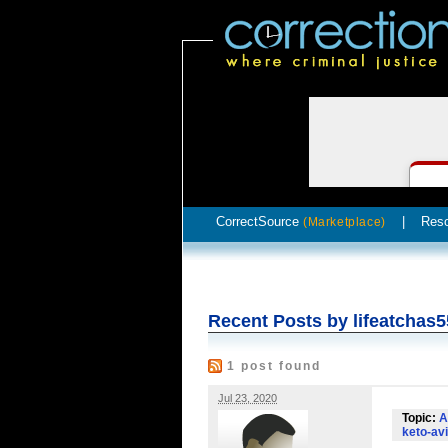
CorrectSource
|
Res
(Marketplace)
Recent Posts by lifeatchas5
1 post found
Jul 23, 2020
Topic:
A
keto-avi